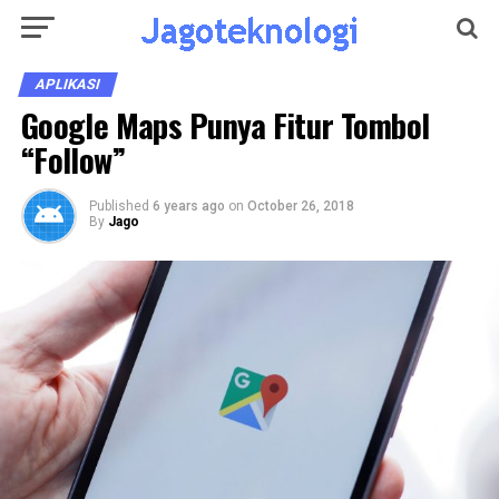
APLIKASI
Google Maps Punya Fitur Tombol
“Follow”
Published
6 years ago
on
October 26, 2018
By
Jago