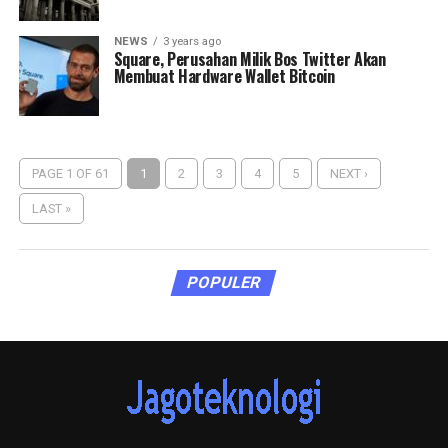
NEWS
3 years ago
Square, Perusahan Milik Bos Twitter Akan
Membuat Hardware Wallet Bitcoin
PAGE 1 OF 61
1
2
3
4
5
NEXT ›
LAST »
POPULER