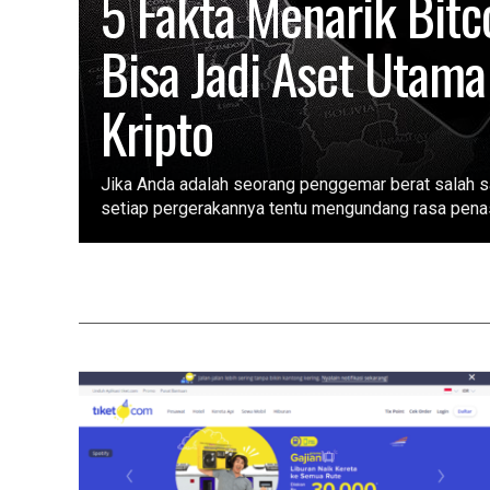
5 Fakta Menarik Bitc
Bisa Jadi Aset Utama
Kripto
Jika Anda adalah seorang penggemar berat salah sat
setiap pergerakannya tentu mengundang rasa pena