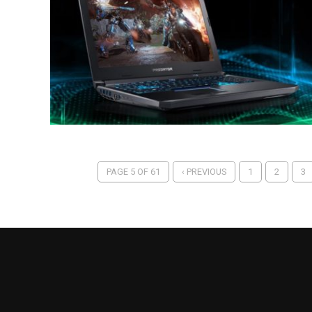
PAGE 5 OF 61
‹ PREVIOUS
1
2
3