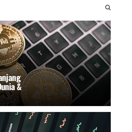
anjang
Dunia &