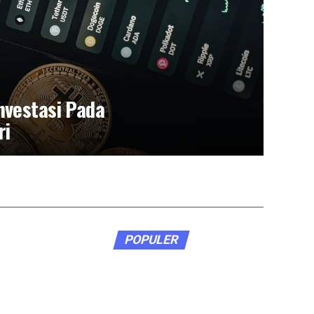
nvestasi Pada
ri
POPULER