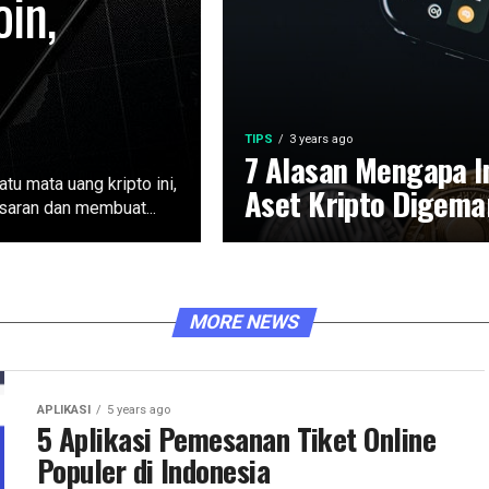
oin,
TIPS
3 years ago
7 Alasan Mengapa I
u mata uang kripto ini,
Aset Kripto Digema
saran dan membuat...
MORE NEWS
APLIKASI
5 years ago
5 Aplikasi Pemesanan Tiket Online
Populer di Indonesia