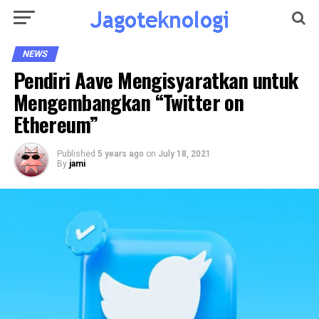
NEWS
Pendiri Aave Mengisyaratkan untuk
Mengembangkan “Twitter on
Ethereum”
Published
5 years ago
on
July 18, 2021
By
jami