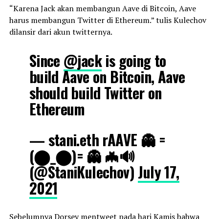
“Karena Jack akan membangun Aave di Bitcoin, Aave
harus membangun Twitter di Ethereum.” tulis Kulechov
dilansir dari akun twitternya.
Since
@jack
is going to
build Aave on Bitcoin, Aave
should build Twitter on
Ethereum
— stani.eth rAAVE 👻 =
(⬤_⬤)= 👻 🦇🔊
(@StaniKulechov)
July 17,
2021
Sebelumnya Dorsey mentweet pada hari Kamis bahwa