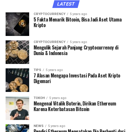
LATEST
CRYPTOCURRENCY
5 years ago
5 Fakta Menarik Bitcoin, Bisa Jadi Aset Utama
Kripto
CRYPTOCURRENCY
5 years ago
Mengulik Sejarah Panjang Cryptocurrency di
Dunia & Indonesia
TIPS
5 years ago
7 Alasan Mengapa Investasi Pada Aset Kripto
Digemari
TOKOH
5 years ago
Mengenal Vitalik Buterin, Dirikan Ethereum
Karena Keterbatasan Bitcoin
NEWS
5 years ago
Pendiri Ethereum Mengatakan Dia Berhenti dari