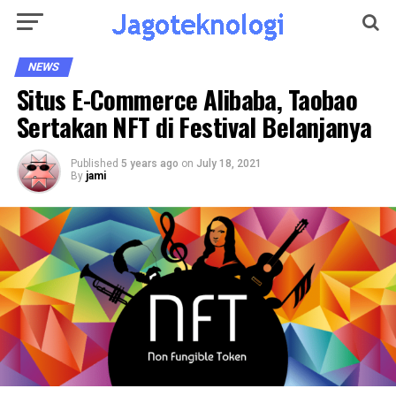
NEWS
Situs E-Commerce Alibaba, Taobao
Sertakan NFT di Festival Belanjanya
Published
5 years ago
on
July 18, 2021
By
jami