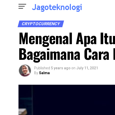
CRYPTOCURRENCY
Mengenal Apa It
Bagaimana Cara 
Published
5 years ago
on
July 11, 2021
By
Salma