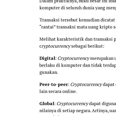
Dalam praktiknya, buku besar ini iba
komputer di seluruh dunia yang meng
Transaksi tersebut kemudian dicata
“rantai” transaksi mata uang kripto 
Melihat karakteristik dan transaksi
c
ryptocurrency
sebagai berikut:
Digital
:
C
ryptocurrency
merupakan ua
berlaku di komputer dan tidak terdap
gunakan.
Peer-to-peer
:
C
ryptocurrency
dapat 
lain secara online.
Global
:
C
ryptocurrency
dapat diguna
nilainya di setiap negara. Artinya, u