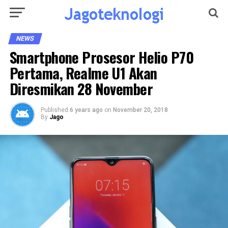
NEWS
Smartphone Prosesor Helio P70
Pertama, Realme U1 Akan
Diresmikan 28 November
Published
6 years ago
on
November 20, 2018
By
Jago