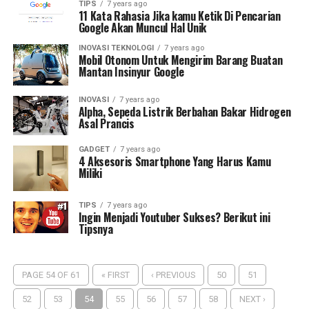
TIPS
7 years ago
11 Kata Rahasia Jika kamu Ketik Di Pencarian
Google Akan Muncul Hal Unik
INOVASI TEKNOLOGI
7 years ago
Mobil Otonom Untuk Mengirim Barang Buatan
Mantan Insinyur Google
INOVASI
7 years ago
Alpha, Sepeda Listrik Berbahan Bakar Hidrogen
Asal Prancis
GADGET
7 years ago
4 Aksesoris Smartphone Yang Harus Kamu
Miliki
TIPS
7 years ago
Ingin Menjadi Youtuber Sukses? Berikut ini
Tipsnya
PAGE 54 OF 61
« FIRST
‹ PREVIOUS
50
51
52
53
54
55
56
57
58
NEXT ›