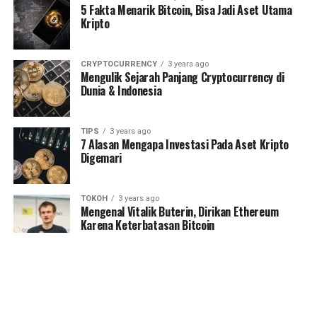
5 Fakta Menarik Bitcoin, Bisa Jadi Aset Utama
Kripto
CRYPTOCURRENCY
3 years ago
Mengulik Sejarah Panjang Cryptocurrency di
Dunia & Indonesia
TIPS
3 years ago
7 Alasan Mengapa Investasi Pada Aset Kripto
Digemari
TOKOH
3 years ago
Mengenal Vitalik Buterin, Dirikan Ethereum
Karena Keterbatasan Bitcoin
NEWS
3 years ago
Pendiri Ethereum Mengatakan Dia Berhenti dari
Industri Kripto