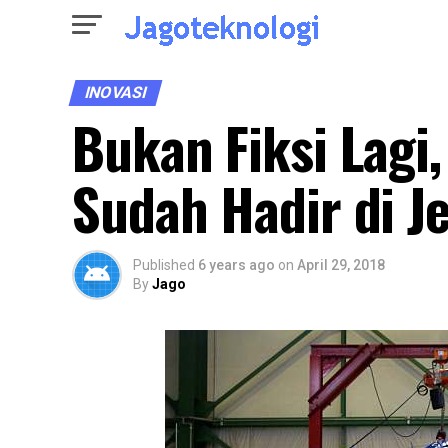
INOVASI
Bukan Fiksi Lagi
Sudah Hadir di J
Published
6 years ago
on
April 29, 2018
By
Jago