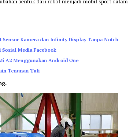
bahan bentuk dari robot menjadi mobil sport dalam
 Sensor Kamera dan Infinity Display Tanpa Notch
i Sosial Media Facebook
mi Mi A2 Menggunakan Android One
ain Tenunan Tali
ng.