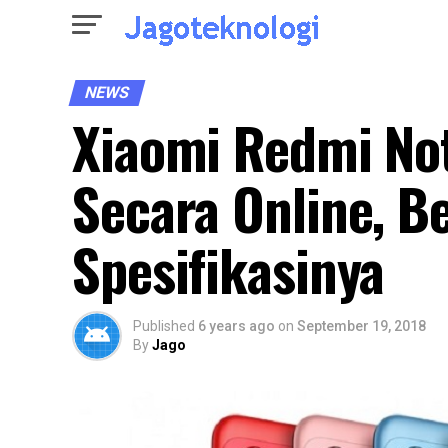
NEWS
Xiaomi Redmi Not
Secara Online, B
Spesifikasinya
Published
6 years ago
on
September 19, 2018
By
Jago