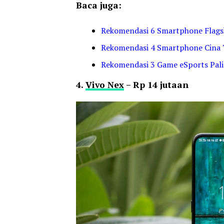
Baca juga:
Rekomendasi 6 Smartphone Flagsh
Rekomendasi 4 Smartphone Cina 
Rekomendasi 3 Game eSports Pali
4.
Vivo Nex
– Rp 14 jutaan