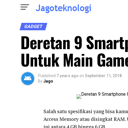
GADGET
Deretan 9 Smart
Untuk Main Gam
Published
7 years ago
on
September 11, 2018
By
Jago
Salah satu spesifikasi yang bisa k
Access Memory atau disingkat RAM. 
ini antara 4 GB hingga 6 GB.