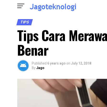
TIPS
Tips Cara Meraw
Benar
Published
6 years ago
on
July 12, 2018
By
Jago