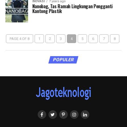
INOVASI
7 years ago
Nanobag, Tas Ramah Lingkungan Pengganti
Kantong Plastik
PAGE 4 OF 8
1
2
3
4
5
6
7
8
POPULER