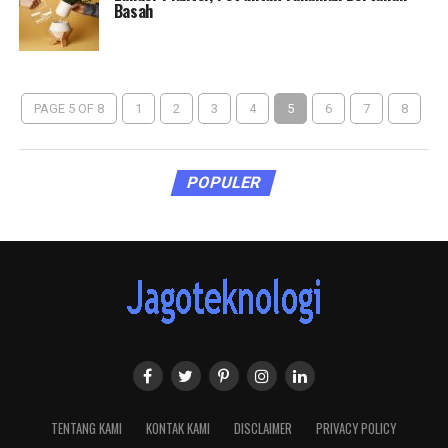
Basah
PAGE 5 OF 8
1
2
3
4
5
6
7
8
POPULER
TENTANG KAMI
KONTAK KAMI
DISCLAIMER
PRIVACY POLICY