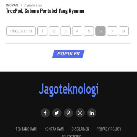
INOVASI
7 years ago
TreePod, Cabana Portabel Yang Nyaman
PAGE 6 OF 8
1
2
3
4
5
6
7
8
POPULER
TENTANG KAMI
KONTAK KAMI
DISCLAIMER
PRIVACY POLICY
ADVERTISING