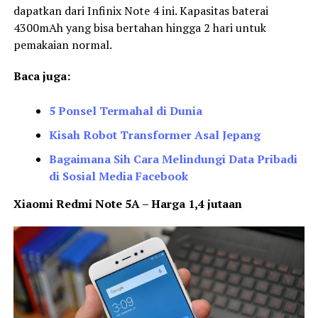
dapatkan dari Infinix Note 4 ini. Kapasitas baterai
4300mAh yang bisa bertahan hingga 2 hari untuk
pemakaian normal.
Baca juga:
5 Ponsel Termahal di Dunia
Kisah Robot Transformer Asal Jepang
Bagaimana Sih Cara Melindungi Data Pribadi
di Sosial Media Facebook
Xiaomi Redmi Note 5A – Harga 1,4 jutaan