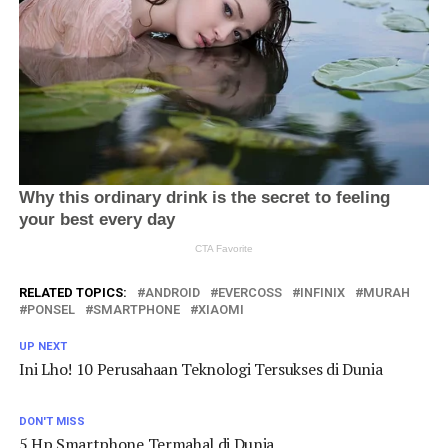
RELATED TOPICS:
ANDROID
EVERCOSS
INFINIX
MURAH
PONSEL
SMARTPHONE
XIAOMI
UP NEXT
Ini Lho! 10 Perusahaan Teknologi Tersukses di Dunia
DON'T MISS
5 Hp Smartphone Termahal di Dunia