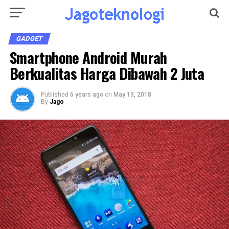
GADGET
Smartphone Android Murah
Berkualitas Harga Dibawah 2 Juta
Published
6 years ago
on
May 13, 2018
By
Jago