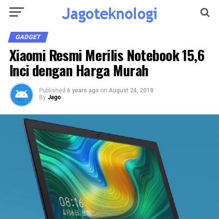
GADGET
Xiaomi Resmi Merilis Notebook 15,6
Inci dengan Harga Murah
Published
6 years ago
on
August 24, 2018
By
Jago