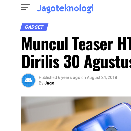
GADGET
Muncul Teaser HT
Dirilis 30 Agustu
Published
6 years ago
on
August 24, 2018
By
Jago