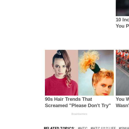
RELATED TOPICS:
HTC
HTC U12 LIFE
SMA