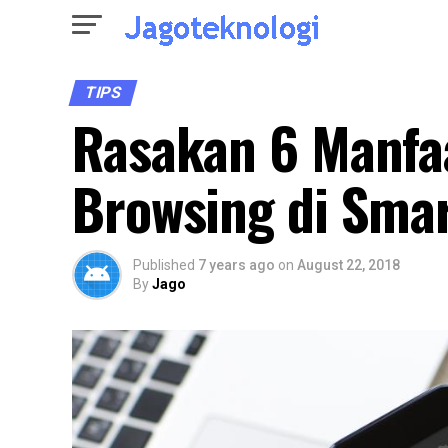
TIPS
Rasakan 6 Manfa
Browsing di Sma
Published
7 years ago
on
August 22, 2018
By
Jago