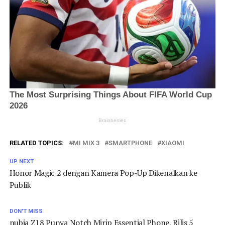
RELATED TOPICS:
MI MIX 3
SMARTPHONE
XIAOMI
UP NEXT
Honor Magic 2 dengan Kamera Pop-Up Dikenalkan ke
Publik
DON'T MISS
nubia Z18 Punya Notch Mirip Essential Phone, Rilis 5