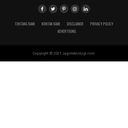
TENTANG KAMI
KONTAK KAMI
DISCLAIMER
PRIVACY POLICY
ADVERTISING
Copyright © 2021 Jagoteknologi.com.