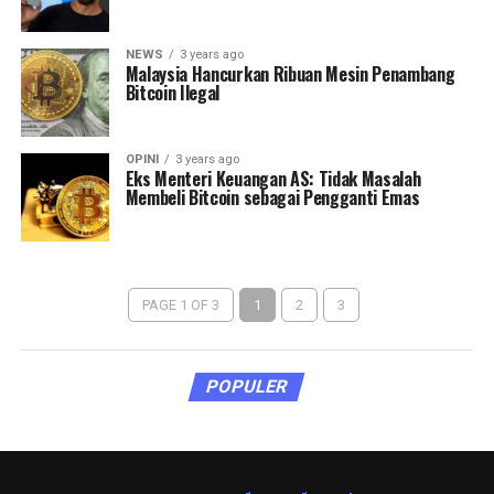
NEWS
3 years ago
Malaysia Hancurkan Ribuan Mesin Penambang
Bitcoin Ilegal
OPINI
3 years ago
Eks Menteri Keuangan AS: Tidak Masalah
Membeli Bitcoin sebagai Pengganti Emas
PAGE 1 OF 3
1
2
3
POPULER