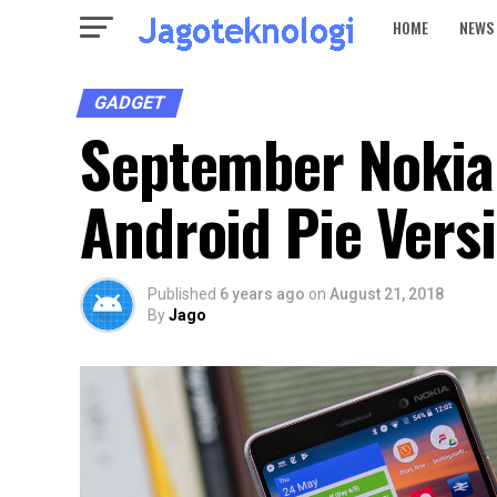
HOME
NEWS
GADGET
September Nokia
Android Pie Versi
Published
6 years ago
on
August 21, 2018
By
Jago