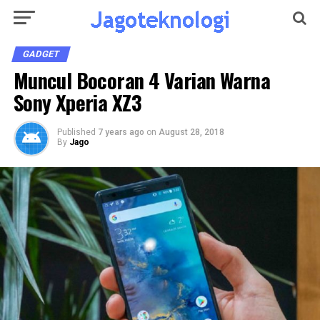
GADGET
Muncul Bocoran 4 Varian Warna
Sony Xperia XZ3
Published
7 years ago
on
August 28, 2018
By
Jago