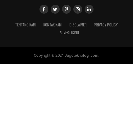
TENTANG KAMI
KONTAK KAMI
DISCLAIMER
PRIVACY POLICY
ADVERTISING
Copyright © 2021 Jagoteknologi.com.